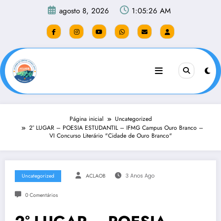
Pular
agosto 8, 2026
1:05:27 AM
para
o
conteúdo
Página inicial
Uncategorized
2° LUGAR – POESIA ESTUDANTIL – IFMG Campus Ouro Branco –
VI Concurso Literário "Cidade de Ouro Branco"
Uncategorized
ACLAOB
3 Anos Ago
0 Comentários