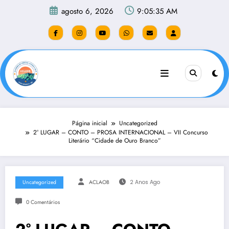
Pular
agosto 6, 2026
9:05:35 AM
para
o
conteúdo
Página inicial
Uncategorized
2° LUGAR – CONTO – PROSA INTERNACIONAL – VII Concurso
Literário “Cidade de Ouro Branco”
Uncategorized
ACLAOB
2 Anos Ago
0 Comentários