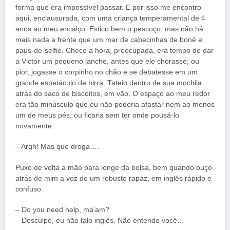
forma que era impossível passar. E por isso me encontro
aqui, enclausurada, com uma criança temperamental de 4
anos ao meu encalço. Estico bem o pescoço, mas não há
mais nada a frente que um mar de cabecinhas de boné e
paus-de-selfie. Checo a hora, preocupada, era tempo de dar
a Victor um pequeno lanche, antes que ele chorasse; ou
pior, jogasse o corpinho no chão e se debatesse em um
grande espetáculo de birra. Tateio dentro de sua mochila
atrás do saco de biscoitos, em vão. O espaço ao meu redor
era tão minúsculo que eu não poderia afastar nem ao menos
um de meus pés, ou ficaria sem ter onde pousá-lo
novamente.
– Argh! Mas que droga….
Puxo de volta a mão para longe da bolsa, bem quando ouço
atrás de mim a voz de um robusto rapaz, em inglês rápido e
confuso.
– Do you need help, ma’am?
– Desculpe, eu não falo inglês. Não entendo você…