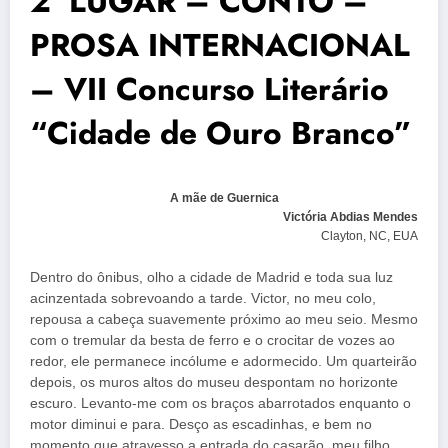
2° LUGAR – CONTO –
PROSA INTERNACIONAL
– VII Concurso Literário
“Cidade de Ouro Branco”
A mãe de Guernica
Victória Abdias Mendes
Clayton, NC, EUA
Dentro do ônibus, olho a cidade de Madrid e toda sua luz
acinzentada sobrevoando a tarde. Victor, no meu colo,
repousa a cabeça suavemente próximo ao meu seio. Mesmo
com o tremular da besta de ferro e o crocitar de vozes ao
redor, ele permanece incólume e adormecido. Um quarteirão
depois, os muros altos do museu despontam no horizonte
escuro. Levanto-me com os braços abarrotados enquanto o
motor diminui e para. Desço as escadinhas, e bem no
momento que atravesso a entrada do casarão, meu filho