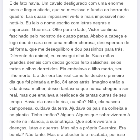
E de fato havia. Um cavalo desfigurado com uma enorme
boca e língua afiada, que se mesclava e fundia ao horror do
quadro. Era quase impossível vê-lo e mais impossível não
notá-lo. Eu leio o nome escrito com letras negras e
imparciais: Guernica. Olho para o lado, Victor continua
fascinado pelo monstro de quatro patas. Abaixo a cabeça e
logo dou de cara com uma mulher chorosa, desesperada de
tal forma, que me desequilibro e dou passinhos para trás.
Diferente do animal, eu consegui olhá-la. Suas mãos
grandes demais com dedos gordos feito salsichas, seios
tortos e olhos derretidos. Ela embalava o filho morto, seu
filho morto. E a dor era tão real como foi desde o primeiro
dia que foi pintada a mão, 84 anos atrás. Imagino então a
vida dessa mulher, desse fantasma que nunca chegou a ser
real, mas que emulava a realidade de tantas outras de seu
tempo. Havia ela nascido rica, ou não? Não, ela nasceu
camponesa, cuidava da terra. Ajudava os pais na colheita e
no plantio. Tinha irmãos? Alguns. Alguns que sobreviveram à
morte na infância, a subnutrição. Que sobreviveram a
doenças, lutas e guerras. Mas não a própria Guernica. Era
bonita? Não tanto. Mas era obediente e recatada, por isso