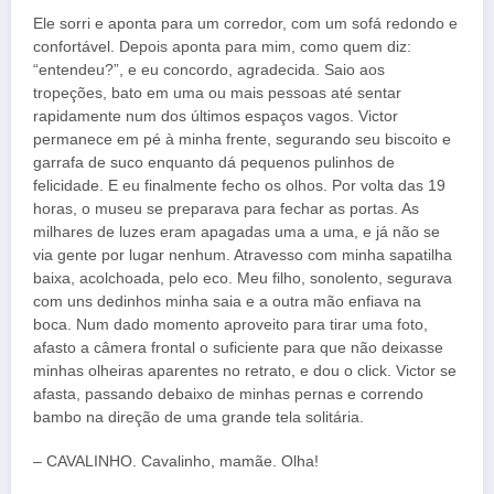
Ele sorri e aponta para um corredor, com um sofá redondo e
confortável. Depois aponta para mim, como quem diz:
“entendeu?”, e eu concordo, agradecida. Saio aos
tropeções, bato em uma ou mais pessoas até sentar
rapidamente num dos últimos espaços vagos. Victor
permanece em pé à minha frente, segurando seu biscoito e
garrafa de suco enquanto dá pequenos pulinhos de
felicidade. E eu finalmente fecho os olhos. Por volta das 19
horas, o museu se preparava para fechar as portas. As
milhares de luzes eram apagadas uma a uma, e já não se
via gente por lugar nenhum. Atravesso com minha sapatilha
baixa, acolchoada, pelo eco. Meu filho, sonolento, segurava
com uns dedinhos minha saia e a outra mão enfiava na
boca. Num dado momento aproveito para tirar uma foto,
afasto a câmera frontal o suficiente para que não deixasse
minhas olheiras aparentes no retrato, e dou o click. Victor se
afasta, passando debaixo de minhas pernas e correndo
bambo na direção de uma grande tela solitária.
– CAVALINHO. Cavalinho, mamãe. Olha!