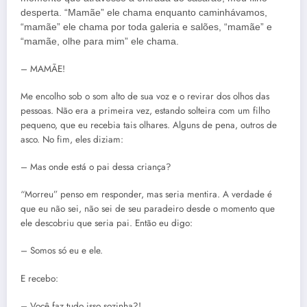
desperta. “Mamãe” ele chama enquanto caminhávamos,
“mamãe” ele chama por toda galeria e salões, “mamãe” e
“mamãe, olhe para mim” ele chama.
– MAMÃE!
Me encolho sob o som alto de sua voz e o revirar dos olhos das
pessoas. Não era a primeira vez, estando solteira com um filho
pequeno, que eu recebia tais olhares. Alguns de pena, outros de
asco. No fim, eles diziam:
– Mas onde está o pai dessa criança?
“Morreu” penso em responder, mas seria mentira. A verdade é
que eu não sei, não sei de seu paradeiro desde o momento que
ele descobriu que seria pai. Então eu digo:
– Somos só eu e ele.
E recebo:
– Você faz tudo isso sozinha?!