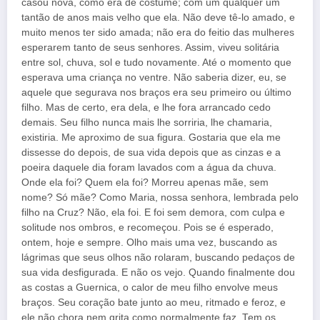
casou nova, como era de costume; com um qualquer um
tantão de anos mais velho que ela. Não deve tê-lo amado, e
muito menos ter sido amada; não era do feitio das mulheres
esperarem tanto de seus senhores. Assim, viveu solitária
entre sol, chuva, sol e tudo novamente. Até o momento que
esperava uma criança no ventre. Não saberia dizer, eu, se
aquele que segurava nos braços era seu primeiro ou último
filho. Mas de certo, era dela, e lhe fora arrancado cedo
demais. Seu filho nunca mais lhe sorriria, lhe chamaria,
existiria. Me aproximo de sua figura. Gostaria que ela me
dissesse do depois, de sua vida depois que as cinzas e a
poeira daquele dia foram lavados com a água da chuva.
Onde ela foi? Quem ela foi? Morreu apenas mãe, sem
nome? Só mãe? Como Maria, nossa senhora, lembrada pelo
filho na Cruz? Não, ela foi. E foi sem demora, com culpa e
solitude nos ombros, e recomeçou. Pois se é esperado,
ontem, hoje e sempre. Olho mais uma vez, buscando as
lágrimas que seus olhos não rolaram, buscando pedaços de
sua vida desfigurada. E não os vejo. Quando finalmente dou
as costas a Guernica, o calor de meu filho envolve meus
braços. Seu coração bate junto ao meu, ritmado e feroz, e
ele não chora nem grita como normalmente faz. Tem os