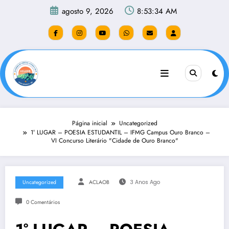
Pular
agosto 9, 2026
8:53:35 AM
para
o
conteúdo
Página inicial
Uncategorized
1° LUGAR – POESIA ESTUDANTIL – IFMG Campus Ouro Branco –
VI Concurso Literário "Cidade de Ouro Branco"
Uncategorized
ACLAOB
3 Anos Ago
0 Comentários