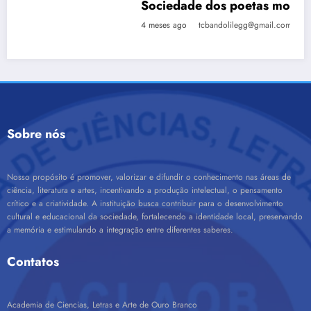
Sociedade dos poetas mortos
4 meses ago
tcbandolilegg@gmail.com
Sobre nós
Nosso propósito é promover, valorizar e difundir o conhecimento nas áreas de
ciência, literatura e artes, incentivando a produção intelectual, o pensamento
crítico e a criatividade. A instituição busca contribuir para o desenvolvimento
cultural e educacional da sociedade, fortalecendo a identidade local, preservando
a memória e estimulando a integração entre diferentes saberes.
Contatos
Academia de Ciencias, Letras e Arte de Ouro Branco