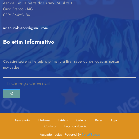
Aenida Cecília Neiva do Carmo 150 sl 501
Ouro Branco - MG
CEP: 36492-186
aclaourobranco@gmail.com
Boletim Informativo
Cadastre seu email e seja o primeiro a ficar sabendo de todas as nossas
novidades
Bem vindo
História
Editais
Galeria
Dicas
Loja
Contato
Faça sua doação
Ascender ideias | Powered By
SpiceThemes