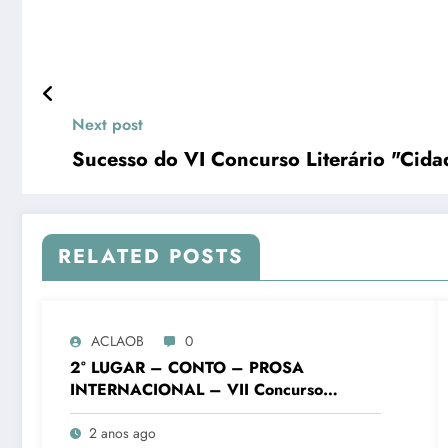
Next post
Sucesso do VI Concurso Literário "Cida
RELATED POSTS
ACLAOB
0
2° LUGAR – CONTO – PROSA
INTERNACIONAL – VII Concurso
Literário “Cidade de Ouro Branco”
2 anos ago