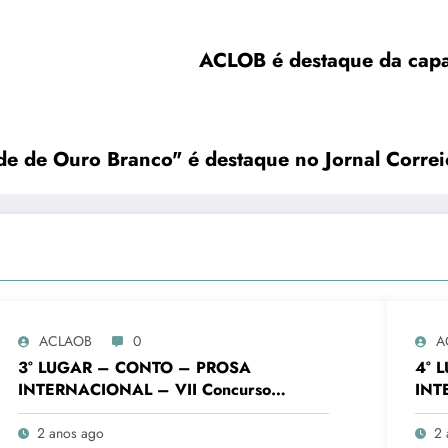
ACLOB é destaque da capa 
de de Ouro Branco" é destaque no Jornal Corre
ACLAOB
0
A
3° LUGAR – CONTO – PROSA
4° 
INTERNACIONAL – VII Concurso
INT
Literário “Cidade de Ouro Branco”
Lite
2 anos ago
2 