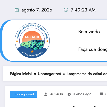
Pular
para
agosto 7, 2026
7:49:24 AM
o
conteúdo
Bem vindo
Faça sua doa
Página inicial
Uncategorized
Lançamento do edital do
Uncategorized
ACLAOB
3 Anos Ago
0