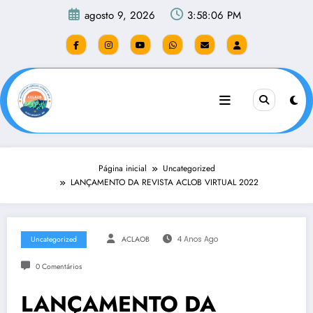
Pular
agosto 9, 2026
3:58:07 PM
para
o
conteúdo
Página inicial
Uncategorized
LANÇAMENTO DA REVISTA ACLOB VIRTUAL 2022
Uncategorized
ACLAOB
4 Anos Ago
0 Comentários
LANÇAMENTO DA