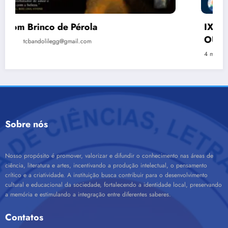
IX CONCURSO LITERÁRIO “CIDADE DE
OURO BRANCO”
4 meses ago
tcbandolilegg@gmail.com
Sobre nós
Nosso propósito é promover, valorizar e difundir o conhecimento nas áreas de
ciência, literatura e artes, incentivando a produção intelectual, o pensamento
crítico e a criatividade. A instituição busca contribuir para o desenvolvimento
cultural e educacional da sociedade, fortalecendo a identidade local, preservando
a memória e estimulando a integração entre diferentes saberes.
Contatos