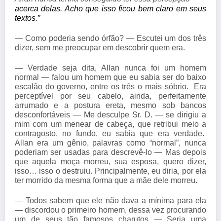
acerca delas. Acho que isso ficou bem claro em seus 
textos.”
— Como poderia sendo órfão? — Escutei um dos três
dizer, sem me preocupar em descobrir quem era.
— Verdade seja dita, Allan nunca foi um homem
normal — falou um homem que eu sabia ser do baixo
escalão do governo, entre os três o mais sóbrio. Era
perceptível por seu cabelo, ainda, perfeitamente
arrumado e a postura ereta, mesmo sob bancos
desconfortáveis — Me desculpe Sr. D. — se dirigiu a
mim com um menear de cabeça, que retribui meio a
contragosto, no fundo, eu sabia que era verdade.
Allan era um gênio, palavras como “normal”, nunca
poderiam ser usadas para descrevê-lo — Mas depois
que aquela moça morreu, sua esposa, quero dizer,
isso… isso o destruiu. Principalmente, eu diria, por ela
ter morrido da mesma forma que a mãe dele morreu.
— Todos sabem que ele não dava a mínima para ela
— discordou o primeiro homem, dessa vez procurando
um de seus tão famosos charutos — Seria uma