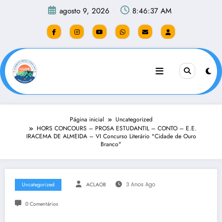
Pular
agosto 9, 2026
8:46:38 AM
para
o
conteúdo
Página inicial
Uncategorized
HORS CONCOURS – PROSA ESTUDANTIL – CONTO – E.E.
IRACEMA DE ALMEIDA – VI Concurso Literário "Cidade de Ouro
Branco"
Uncategorized
ACLAOB
3 Anos Ago
0 Comentários