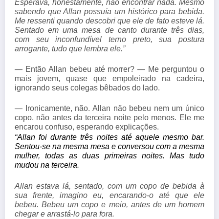
Esperava, honestamente, não encontrar nada. Mesmo
sabendo que Allan possuía um histórico para bebida.
Me ressenti quando descobri que ele de fato esteve lá.
Sentado em uma mesa de canto durante três dias,
com seu inconfundível terno preto, sua postura
arrogante, tudo que lembra ele.”
— Então Allan bebeu até morrer? — Me perguntou o
mais jovem, quase que empoleirado na cadeira,
ignorando seus colegas bêbados do lado.
— Ironicamente, não. Allan não bebeu nem um único
copo, não antes da terceira noite pelo menos. Ele me
encarou confuso, esperando explicações.
“Allan foi durante três noites até aquele mesmo bar. 
Sentou-se na mesma mesa e conversou com a mesma 
mulher, todas as duas primeiras noites. Mas tudo 
mudou na terceira.
Allan estava lá, sentado, com um copo de bebida à
sua frente, imagino eu, encarando-o até que ele
bebeu. Bebeu um copo e meio, antes de um homem
chegar e arrastá-lo para fora.