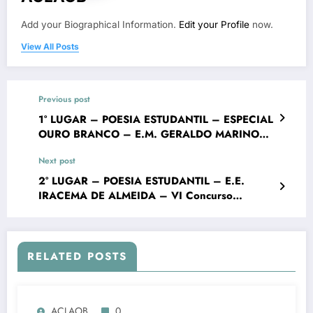
Add your Biographical Information.
Edit your Profile
now.
View All Posts
Previous post
1° LUGAR – POESIA ESTUDANTIL – ESPECIAL
OURO BRANCO – E.M. GERALDO MARINO
VIEIRA – VI Concurso Literário "Cidade de
Next post
Ouro Branco"
2° LUGAR – POESIA ESTUDANTIL – E.E.
IRACEMA DE ALMEIDA – VI Concurso
Literário "Cidade de Ouro Branco"
RELATED POSTS
ACLAOB
0