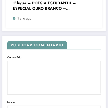
1° lugar – POESIA ESTUDANTIL –
ESPECIAL OURO BRANCO –
FUNDAMENTAL FINAIS – Colégio
1 ano ago
Batista Mineiro Unid. Ouro Branco – VIII
Concurso Literário “Cidade de Ouro
Branco”
PUBLICAR COMENTÁRIO
Comentários
Nome