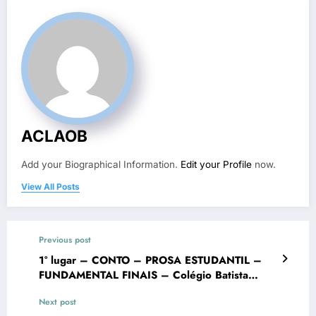
ACLAOB
Add your Biographical Information.
Edit your Profile
now.
View All Posts
Previous post
1° lugar – CONTO – PROSA ESTUDANTIL –
FUNDAMENTAL FINAIS – Colégio Batista
Mineiro Unid. Ouro Branco – VII Concurso
Next post
Literário “Cidade de Ouro Branco”