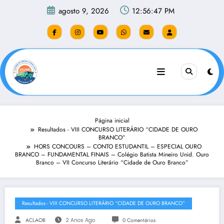
Pular
agosto 9, 2026
12:56:47 PM
para
o
conteúdo
Página inicial
Resultados - VIII CONCURSO LITERÁRIO “CIDADE DE OURO
BRANCO”
HORS CONCOURS – CONTO ESTUDANTIL – ESPECIAL OURO
BRANCO – FUNDAMENTAL FINAIS – Colégio Batista Mineiro Unid. Ouro
Branco – VII Concurso Literário “Cidade de Ouro Branco”
Resultados - VIII CONCURSO LITERÁRIO “CIDADE DE OURO BRANCO”
ACLAOB
2 Anos Ago
0 Comentários