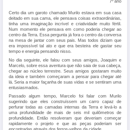
7º ano
Certo dia um garoto chamado Murilo estava em sua casa
deitado em sua cama, ele pensava coisas extraordinárias,
tinha uma imaginação incrível e criatividade muito fértil.
Num momento ele pensava em como poderia chegar ao
centro da Terra. Essa pergunta já fora o centro da conversa
na mesa de jantar com seus pais. Mas todos diziam que
era impossível tal ato e que era besteira ele gastar seu
tempo e energia pensando nisso.
No dia seguinte, ele falou com seus amigos, Joaquim e
Marcelo, sobre essa aventura que não saia de sua cabeça,
chegar ao núcleo terrestre. Seus amigos gostaram muito
da ideia e também começaram a pensar para chegar até
lá. Seria a maior façanha de suas vidas e se sentiram uma
entusiasmados.
Passado algum tempo, Marcelo foi falar com Murilo
sugerindo que eles construíssem um carro capaz de
perfurar todas as camadas internas da Terra e levá-lo a
uma profundidade de mais de seis mil quilômetros de
profundidade. Então resolveram que deveriam começar
rapidamente o projeto e que as peças poderiam ser
encontradas através dos ferros-velhos da cidade.