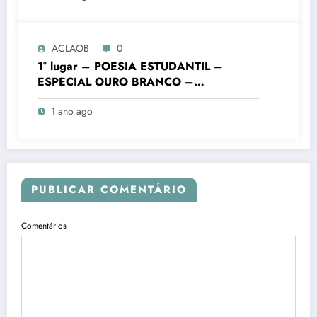
ACLAOB
0
1° lugar – POESIA ESTUDANTIL –
ESPECIAL OURO BRANCO –
FUNDAMENTAL FINAIS – Colégio
1 ano ago
Batista Mineiro Unid. Ouro Branco – VIII
Concurso Literário “Cidade de Ouro
Branco”
PUBLICAR COMENTÁRIO
Comentários