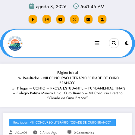
Pular
agosto 8, 2026
5:41:46 AM
para
o
conteúdo
Página inicial
Resultados - VIII CONCURSO LITERÁRIO “CIDADE DE OURO
BRANCO”
1° lugar – CONTO – PROSA ESTUDANTIL – FUNDAMENTAL FINAIS
– Colégio Batista Mineiro Unid. Ouro Branco – VII Concurso Literário
“Cidade de Ouro Branco”
Resultados - VIII CONCURSO LITERÁRIO “CIDADE DE OURO BRANCO”
ACLAOB
2 Anos Ago
0 Comentários