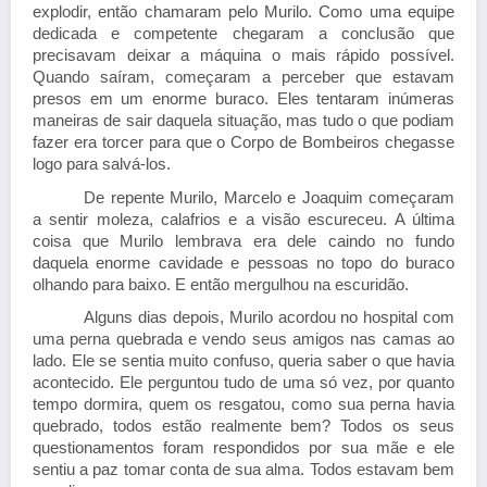
explodir, então chamaram pelo Murilo. Como uma equipe
dedicada e competente chegaram a conclusão que
precisavam deixar a máquina o mais rápido possível.
Quando saíram, começaram a perceber que estavam
presos em um enorme buraco. Eles tentaram inúmeras
maneiras de sair daquela situação, mas tudo o que podiam
fazer era torcer para que o Corpo de Bombeiros chegasse
logo para salvá-los.
De repente Murilo, Marcelo e Joaquim começaram
a sentir moleza, calafrios e a visão escureceu. A última
coisa que Murilo lembrava era dele caindo no fundo
daquela enorme cavidade e pessoas no topo do buraco
olhando para baixo. E então mergulhou na escuridão.
Alguns dias depois, Murilo acordou no hospital com
uma perna quebrada e vendo seus amigos nas camas ao
lado. Ele se sentia muito confuso, queria saber o que havia
acontecido. Ele perguntou tudo de uma só vez, por quanto
tempo dormira, quem os resgatou, como sua perna havia
quebrado, todos estão realmente bem? Todos os seus
questionamentos foram respondidos por sua mãe e ele
sentiu a paz tomar conta de sua alma. Todos estavam bem