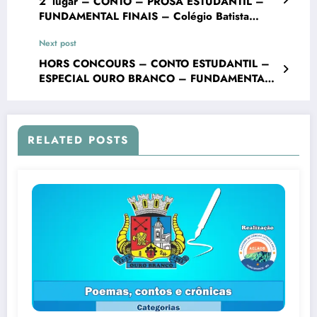
2° lugar – CONTO – PROSA ESTUDANTIL –
FUNDAMENTAL FINAIS – Colégio Batista
Mineiro Unid. Ouro Branco – VII Concurso
Next post
Literário “Cidade de Ouro Branco”
HORS CONCOURS – CONTO ESTUDANTIL –
ESPECIAL OURO BRANCO – FUNDAMENTAL
FINAIS – Colégio Batista Mineiro Unid. Ouro
Branco – VII Concurso Literário “Cidade de
Ouro Branco”
RELATED POSTS