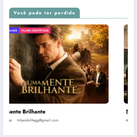
Você pode ter perdido
DICAS
FILMES
FILMES LITERÁRIOS
Sociedade dos poetas mortos
4 meses ago
tcbandolilegg@gmail.com