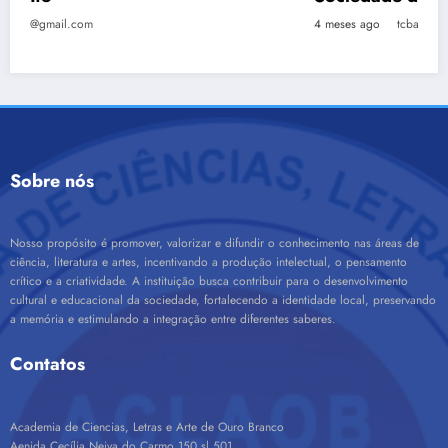
4 meses ago
tcbandolilegg@gmail.com
Sobre nós
Nosso propósito é promover, valorizar e difundir o conhecimento nas áreas de
ciência, literatura e artes, incentivando a produção intelectual, o pensamento
crítico e a criatividade. A instituição busca contribuir para o desenvolvimento
cultural e educacional da sociedade, fortalecendo a identidade local, preservando
a memória e estimulando a integração entre diferentes saberes.
Contatos
Academia de Ciencias, Letras e Arte de Ouro Branco
Aenida Cecília Neiva do Carmo 150 sl 501