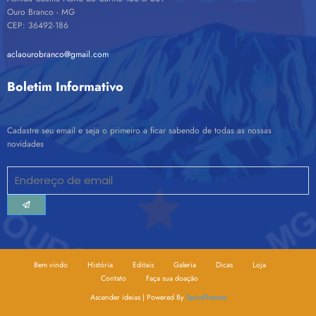
Ouro Branco - MG
CEP: 36492-186
aclaourobranco@gmail.com
Boletim Informativo
Cadastre seu email e seja o primeiro a ficar sabendo de todas as nossas
novidades
Bem vindo
História
Editais
Galeria
Dicas
Loja
Contato
Faça sua doação
Ascender ideias | Powered By
SpiceThemes