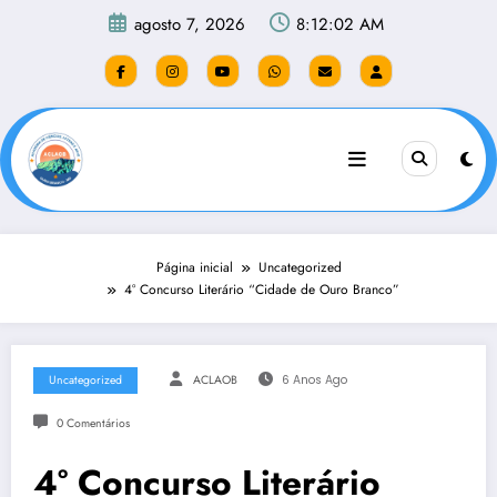
Pular
agosto 7, 2026
8:12:03 AM
para
o
conteúdo
Página inicial
Uncategorized
4° Concurso Literário “Cidade de Ouro Branco”
Uncategorized
ACLAOB
6 Anos Ago
0 Comentários
4° Concurso Literário