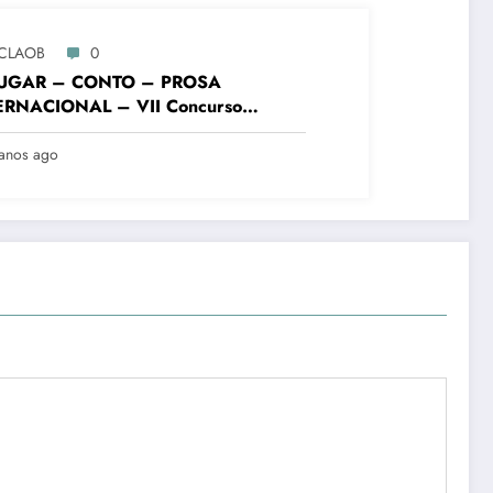
CLAOB
0
LUGAR – CONTO – PROSA
ERNACIONAL – VII Concurso
rário “Cidade de Ouro Branco”
anos ago