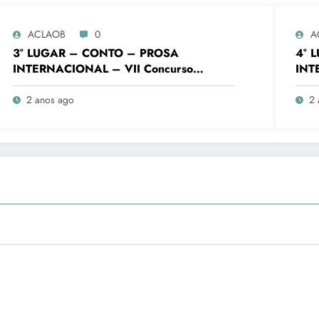
ACLAOB
0
A
3° LUGAR – CONTO – PROSA
4° 
INTERNACIONAL – VII Concurso
INT
Literário “Cidade de Ouro Branco”
Lite
2 anos ago
2 