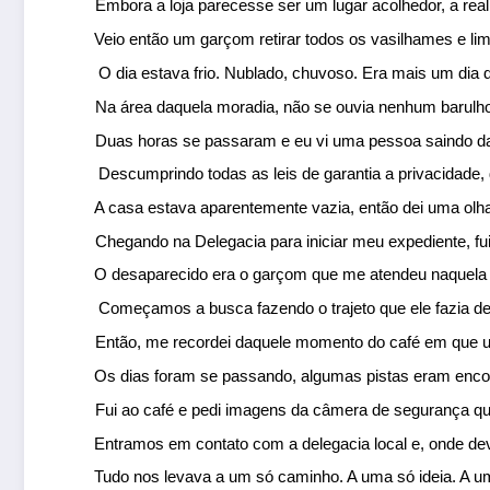
Embora a loja parecesse ser um lugar acolhedor, a rea
Veio então um garçom retirar todos os vasilhames e li
 O dia estava frio. Nublado, chuvoso. Era mais um dia 
Na área daquela moradia, não se ouvia nenhum barulho,
Duas horas se passaram e eu vi uma pessoa saindo daqu
 Descumprindo todas as leis de garantia a privacidade, 
A casa estava aparentemente vazia, então dei uma olha
Chegando na Delegacia para iniciar meu expediente, fui
O desaparecido era o garçom que me atendeu naquela ca
 Começamos a busca fazendo o trajeto que ele fazia de 
Então, me recordei daquele momento do café em que u
Os dias foram se passando, algumas pistas eram encon
Fui ao café e pedi imagens da câmera de segurança que
Entramos em contato com a delegacia local e, onde dev
Tudo nos levava a um só caminho. A uma só ideia. A u