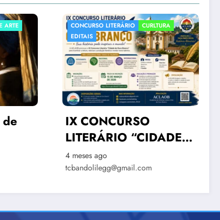
LTURA
CURLTURA
POLITICA
ACLAOB na Semana
Estadual de Incentivo à
IDADE
Literatura
4 meses ago
NCO”
tcbandolilegg@gmail.com