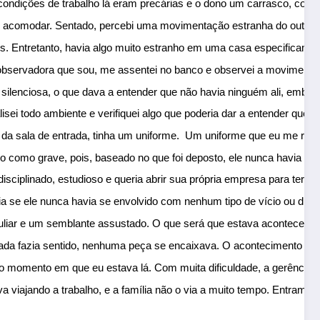
s condições de trabalho lá eram precárias e o dono um carrasco, com
 acomodar. Sentado, percebi uma movimentação estranha do outro lad
es. Entretanto, havia algo muito estranho em uma casa especificament
servadora que sou, me assentei no banco e observei a movimentação, 
enciosa, o que dava a entender que não havia ninguém ali, embora d
sei todo ambiente e verifiquei algo que poderia dar a entender que p
ala de entrada, tinha um uniforme.  Um uniforme que eu me recordo 
omo grave, pois, baseado no que foi deposto, ele nunca havia desapa
ciplinado, estudioso e queria abrir sua própria empresa para ter me
 se ele nunca havia se envolvido com nenhum tipo de vício ou dívidas
liar e um semblante assustado. O que será que estava acontecendo
a fazia sentido, nenhuma peça se encaixava. O acontecimento no ca
o, do momento em que eu estava lá. Com muita dificuldade, a gerênc
iajando a trabalho, e a família não o via a muito tempo. Entramos 