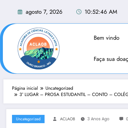
Pular
para
agosto 7, 2026
10:52:47 AM
o
conteúdo
Bem vindo
Faça sua doa
Página inicial
Uncategorized
3° LUGAR – PROSA ESTUDANTIL – CONTO – COLÉGIO
Uncategorized
ACLAOB
3 Anos Ago
0