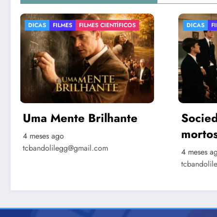
DICAS
FILMES
FILMES LITERÁRIOS
DICAS
Sociedade dos poetas
Moça
mortos
Péro
4 meses ago
4 meses
tcbandolilegg@gmail.com
tcbando