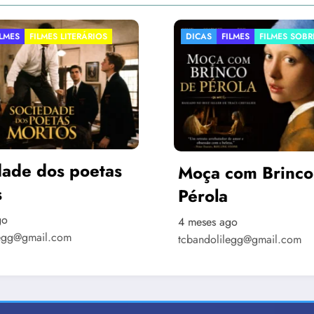
FILMES
FILMES SOBRE ARTE
CONCURSO LITERÁRIO
CUR
EDITAIS
 com Brinco de
IX CONCURSO
la
LITERÁRIO “C
DE OURO BRA
 ago
4 meses ago
lilegg@gmail.com
tcbandolilegg@gmail.com