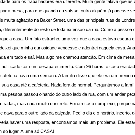
lidade para os trabalhadores era diferente. Muita gente falava que a
mpar a mesa, para que quando eu saísse, outro alguém já pudesse se
de muita agitação na Baker Street, uma das principais ruas de Londr
 diferentemente do resto de toda extensão da rua. Como a pessoa ob
ela casa. Um fato estranho, uma vez que a casa estava escura e sil
deixei que minha curiosidade vencesse e adentrei naquela casa. Anali
da em tudo e saí. Mas algo me chamou atenção. Em cima da mesa da s
 notificado com um desaparecimento. Com 96 horas, o caso era dado c
feteria havia uma semana. A família disse que ele era um menino dis
sua casa até a cafeteria. Nada fora do normal. Perguntamos a família
ma pessoa passou olhando do outro lado da rua, com um andar pecu
tradas, mas nada muito concreto. Foi um caso complexo, porque nad
 dava para o outro lado da calçada. Pedi o dia e o horário, incert
eria haver uma resposta, encontramos mais um problema. Ele estava v
m só lugar. A uma só CASA!  