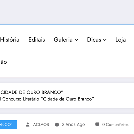
História
Editais
Galeria
Dicas
Loja
ção
IO “CIDADE DE OURO BRANCO”
ncurso Literário “Cidade de Ouro Branco”
RANCO”
ACLAOB
2 Anos Ago
0 Comentários