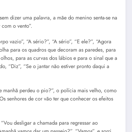
to sem dizer uma palavra, a mãe do menino senta-se na
 com o vento”.
po vazio”, “A sério?”, “A sério”, “E ele?”, “Agora
 olha para os quadros que decoram as paredes, para
olhos, para as curvas dos lábios e para o sinal que a
o, “Diz”, “Se o jantar não estiver pronto daqui a
 de manhã perdeu o pio?”, o polícia mais velho, como
“Os senhores de cor vão ter que conhecer os efeitos
, “Vou desligar a chamada para regressar ao
 “Amanhã vamos dar um passeio?”, “Vamos”, e sorri