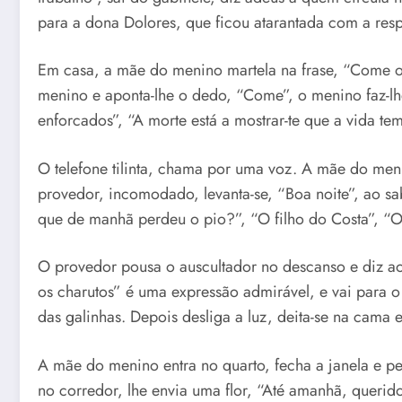
para a dona Dolores, que ficou atarantada com a respo
Em casa, a mãe do menino martela na frase, “Come o
menino e aponta-lhe o dedo, “Come”, o menino faz-lhe
enforcados”, “A morte está a mostrar-te que a vida te
O telefone tilinta, chama por uma voz. A mãe do menin
provedor, incomodado, levanta-se, “Boa noite”, ao s
que de manhã perdeu o pio?”, “O filho do Costa”, “O
O provedor pousa o auscultador no descanso e diz ao
os charutos” é uma expressão admirável, e vai para o 
das galinhas. Depois desliga a luz, deita-se na cama 
A mãe do menino entra no quarto, fecha a janela e pede
no corredor, lhe envia uma flor, “Até amanhã, querid