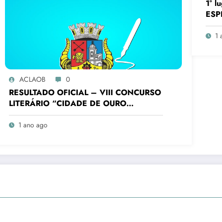
1° 
ESP
FUN
Bati
1 
Conc
Bra
ACLAOB
0
RESULTADO OFICIAL – VIII CONCURSO
LITERÁRIO “CIDADE DE OURO
BRANCO”
1 ano ago