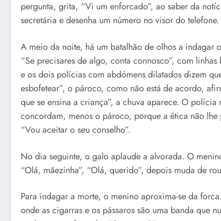
pergunta, grita, “Vi um enforcado”, ao saber da not
secretária e desenha um número no visor do telefone.
A meio da noite, há um batalhão de olhos a indagar o 
“Se precisares de algo, conta connosco”, com linhas b
e os dois polícias com abdómens dilatados dizem que 
esbofetear”, o pároco, como não está de acordo, afi
que se ensina a criança”, a chuva aparece. O políci
concordam, menos o pároco, porque a ética não lhe p
“Vou aceitar o seu conselho”.
No dia seguinte, o galo aplaude a alvorada. O menino
“Olá, mãezinha”, “Olá, querido”, depois muda de roup
Para indagar a morte, o menino aproxima-se da forca.
onde as cigarras e os pássaros são uma banda que nun