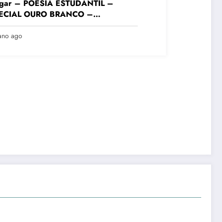
lugar – POESIA ESTUDANTIL –
ECIAL OURO BRANCO –
DAMENTAL FINAIS – Colégio
sta Mineiro Unid. Ouro Branco – VIII
ano ago
urso Literário “Cidade de Ouro
nco”