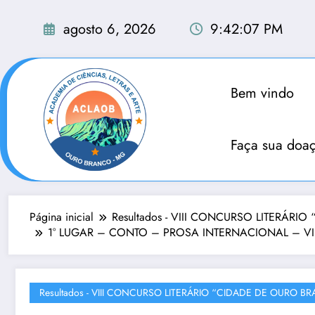
Pular
para
agosto 6, 2026
9:42:08 PM
o
conteúdo
Bem vindo
Faça sua doa
Página inicial
Resultados - VIII CONCURSO LITERÁR
1° LUGAR – CONTO – PROSA INTERNACIONAL – VII Co
Resultados - VIII CONCURSO LITERÁRIO “CIDADE DE OURO B