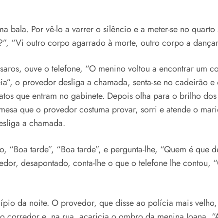
a bala. Por vê-lo a varrer o silêncio e a meter-se no quar
?”, “Vi outro corpo agarrado à morte, outro corpo a dançar
saros, ouve o telefone, “O menino voltou a encontrar um cor
ia”, o provedor desliga a chamada, senta-se no cadeirão e
atos que entram no gabinete. Depois olha para o brilho dos 
emesa que o provedor costuma provar, sorri e atende o marid
desliga a chamada.
ho, “Boa tarde”, “Boa tarde”, e pergunta-lhe, “Quem é que
edor, desapontado, conta-lhe o que o telefone lhe contou, 
ípio da noite. O provedor, que disse ao polícia mais velho
 no corredor e, na rua, acaricia o ombro da menina Joana,