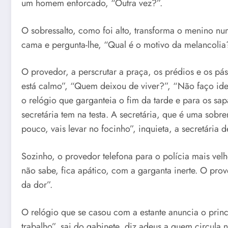
um homem enforcado, “Outra vez?”.
O sobressalto, como foi alto, transforma o menino num
cama e pergunta-lhe, “Qual é o motivo da melancolia
O provedor, a perscrutar a praça, os prédios e os pás
está calmo”, “Quem deixou de viver?”, “Não faço ide
o relógio que garganteia o fim da tarde e para os sap
secretária tem na testa. A secretária, que é uma sobr
pouco, vais levar no focinho”, inquieta, a secretária 
Sozinho, o provedor telefona para o polícia mais vel
não sabe, fica apático, com a garganta inerte. O prov
da dor”.
O relógio que se casou com a estante anuncia o princ
trabalho”, sai do gabinete, diz adeus a quem circula