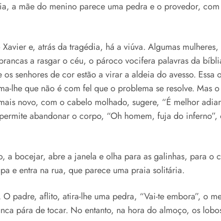
ícia, a mãe do menino parece uma pedra e o provedor, com 
Xavier e, atrás da tragédia, há a viúva. Algumas mulheres,
rancas a rasgar o céu, o pároco vocifera palavras da bíbli
os senhores de cor estão a virar a aldeia do avesso. Essa 
rma-lhe que não é com fel que o problema se resolve. Mas 
a mais novo, com o cabelo molhado, sugere, “É melhor adi
ermite abandonar o corpo, “Oh homem, fuja do inferno”, o 
, a bocejar, abre a janela e olha para as galinhas, para o 
a e entra na rua, que parece uma praia solitária.
 O padre, aflito, atira-lhe uma pedra, “Vai-te embora”, o 
ca pára de tocar. No entanto, na hora do almoço, os lobos 