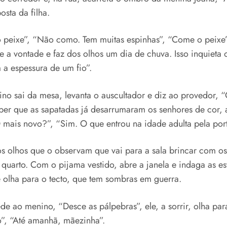
sta da filha.
 peixe”, “Não como. Tem muitas espinhas”, “Come o peixe”
 a vontade e faz dos olhos um dia de chuva. Isso inquieta 
m a espessura de um fio”.
o sai da mesa, levanta o auscultador e diz ao provedor, “O
aber que as sapatadas já desarrumaram os senhores de cor, 
 mais novo?”, “Sim. O que entrou na idade adulta pela port
s olhos que o observam que vai para a sala brincar com os
quarto. Com o pijama vestido, abre a janela e indaga as es
e olha para o tecto, que tem sombras em guerra.
 ao menino, “Desce as pálpebras”, ele, a sorrir, olha para 
o”, “Até amanhã, mãezinha”.