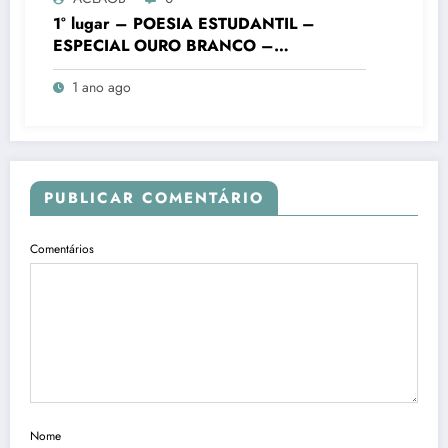
1° lugar – POESIA ESTUDANTIL –
ESPECIAL OURO BRANCO –
FUNDAMENTAL FINAIS – Colégio
1 ano ago
Batista Mineiro Unid. Ouro Branco – VIII
Concurso Literário “Cidade de Ouro
Branco”
PUBLICAR COMENTÁRIO
Comentários
Nome