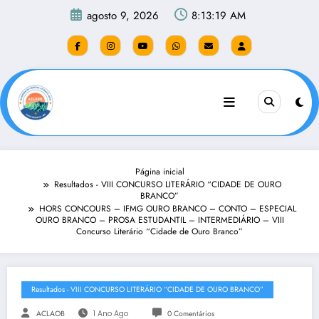
Pular
agosto 9, 2026
8:13:20 AM
para
o
conteúdo
Página inicial
Resultados - VIII CONCURSO LITERÁRIO “CIDADE DE OURO
BRANCO”
HORS CONCOURS – IFMG OURO BRANCO – CONTO – ESPECIAL
OURO BRANCO – PROSA ESTUDANTIL – INTERMEDIÁRIO – VIII
Concurso Literário “Cidade de Ouro Branco”
Resultados - VIII CONCURSO LITERÁRIO “CIDADE DE OURO BRANCO”
ACLAOB
1 Ano Ago
0 Comentários