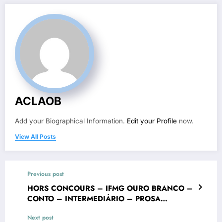
ACLAOB
Add your Biographical Information.
Edit your Profile
now.
View All Posts
Previous post
HORS CONCOURS – IFMG OURO BRANCO –
CONTO – INTERMEDIÁRIO – PROSA
ESTUDANTIL – VIII Concurso Literário
Next post
“Cidade de Ouro Branco”