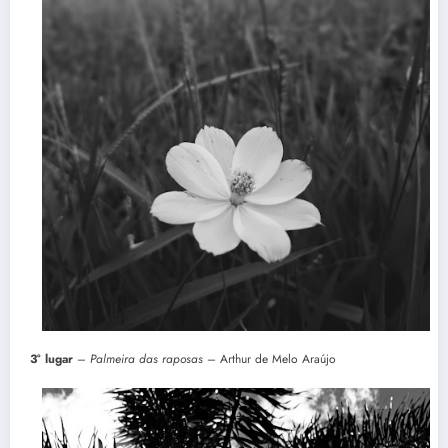
3° lugar
–
Palmeira das raposas
– Arthur de Melo Araújo