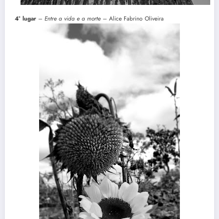
4° lugar
–
Entre a vida e a morte
– Alice Fabrino Oliveira