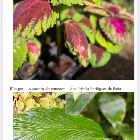
5° lugar
–
A clareza da natureza
– Ana Priscila Rodrigues de Faria