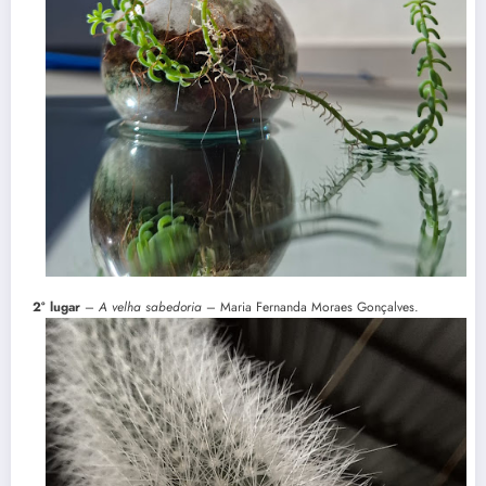
2° lugar
–
A velha sabedoria
– Maria Fernanda Moraes Gonçalves.