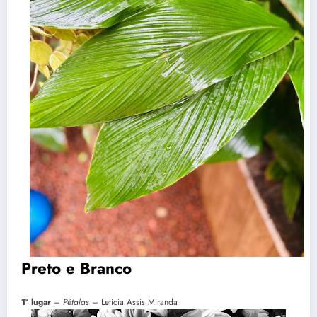
Preto e Branco
1° lugar
–
Pétalas
– Letícia Assis Miranda