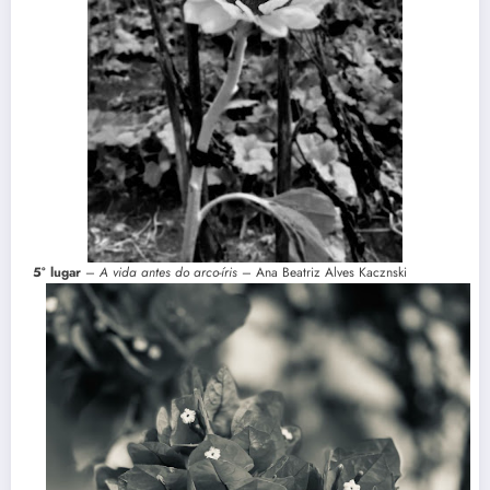
5° lugar
–
A vida antes do arco-íris
– Ana Beatriz Alves Kacznski