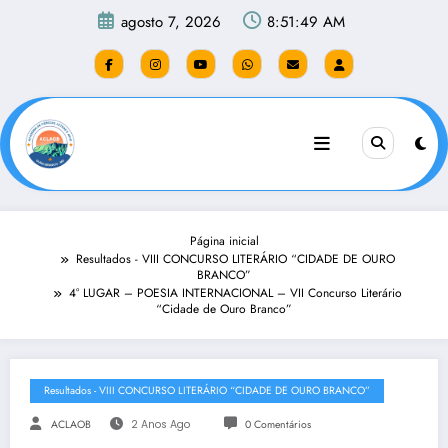
Pular
agosto 7, 2026
8:51:50 AM
para
o
conteúdo
Página inicial
Resultados - VIII CONCURSO LITERÁRIO “CIDADE DE OURO
BRANCO”
4° LUGAR – POESIA INTERNACIONAL – VII Concurso Literário
“Cidade de Ouro Branco”
Resultados - VIII CONCURSO LITERÁRIO “CIDADE DE OURO BRANCO”
ACLAOB
2 Anos Ago
0 Comentários