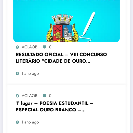
ACLAOB
0
RESULTADO OFICIAL – VIII CONCURSO
LITERÁRIO “CIDADE DE OURO
BRANCO”
1 ano ago
ACLAOB
0
1° lugar – POESIA ESTUDANTIL –
ESPECIAL OURO BRANCO –
FUNDAMENTAL FINAIS – Colégio
1 ano ago
Batista Mineiro Unid. Ouro Branco – VIII
Concurso Literário “Cidade de Ouro