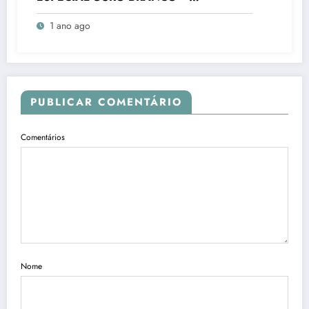
FUNDAMENTAL FINAIS – Colégio
1 ano ago
Batista Mineiro Unid. Ouro Branco – VIII
Concurso Literário “Cidade de Ouro
Branco”
PUBLICAR COMENTÁRIO
Comentários
Nome