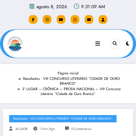
Pular
agosto 8, 2026
9:31:09 AM
para
o
conteúdo
Página inicial
Resultados - VIII CONCURSO LITERÁRIO “CIDADE DE OURO
BRANCO”
3° LUGAR – CRÔNICA – PROSA NACIONAL – VIII Concurso
Literário “Cidade de Ouro Branco”
Resultados - VIII CONCURSO LITERÁRIO “CIDADE DE OURO BRANCO”
ACLAOB
1 Ano Ago
0 Comentários