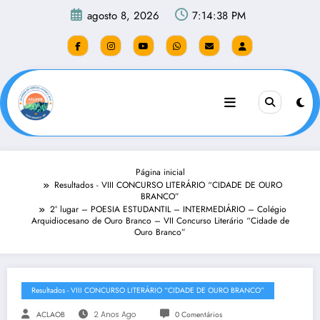
Pular
agosto 8, 2026
7:14:39 PM
para
o
conteúdo
Página inicial
Resultados - VIII CONCURSO LITERÁRIO “CIDADE DE OURO
BRANCO”
2° lugar – POESIA ESTUDANTIL – INTERMEDIÁRIO – Colégio
Arquidiocesano de Ouro Branco – VII Concurso Literário “Cidade de
Ouro Branco”
Resultados - VIII CONCURSO LITERÁRIO “CIDADE DE OURO BRANCO”
ACLAOB
2 Anos Ago
0 Comentários