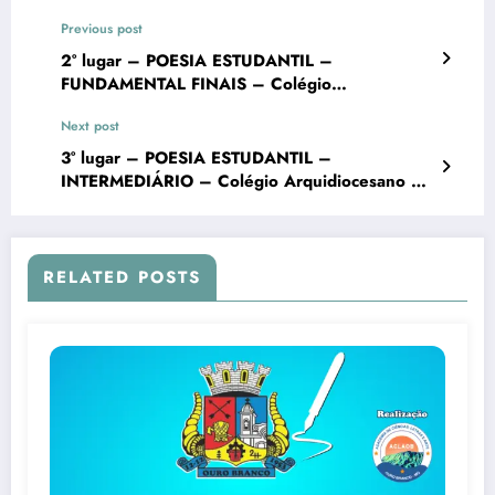
Previous post
2° lugar – POESIA ESTUDANTIL –
FUNDAMENTAL FINAIS – Colégio
Arquidiocesano de Ouro Branco – VII
Next post
Concurso Literário “Cidade de Ouro Branco”
3° lugar – POESIA ESTUDANTIL –
INTERMEDIÁRIO – Colégio Arquidiocesano de
Ouro Branco – VII Concurso Literário “Cidade
de Ouro Branco”
RELATED POSTS