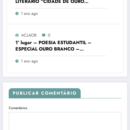
LITERÁRIO “CIDADE DE OURO
BRANCO”
1 ano ago
ACLAOB
0
1° lugar – POESIA ESTUDANTIL –
ESPECIAL OURO BRANCO –
FUNDAMENTAL FINAIS – Colégio
1 ano ago
Batista Mineiro Unid. Ouro Branco – VIII
Concurso Literário “Cidade de Ouro
Branco”
PUBLICAR COMENTÁRIO
Comentários