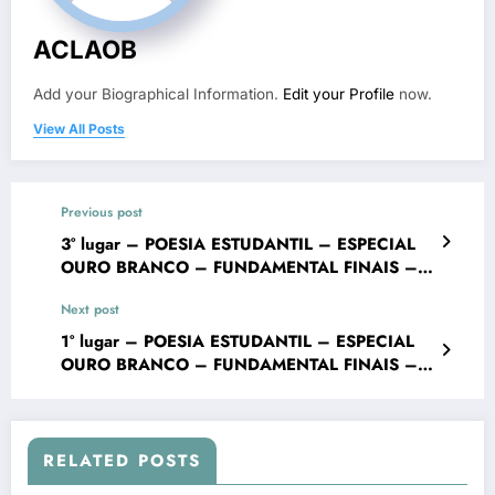
ACLAOB
Add your Biographical Information.
Edit your Profile
now.
View All Posts
Previous post
3° lugar – POESIA ESTUDANTIL – ESPECIAL
OURO BRANCO – FUNDAMENTAL FINAIS –
Colégio Arquidiocesano de Ouro Branco – VII
Next post
Concurso Literário “Cidade de Ouro Branco”
1° lugar – POESIA ESTUDANTIL – ESPECIAL
OURO BRANCO – FUNDAMENTAL FINAIS –
Colégio Arquidiocesano de Ouro Branco – VII
Concurso Literário “Cidade de Ouro Branco”
RELATED POSTS