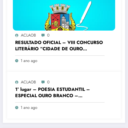
ACLAOB
0
RESULTADO OFICIAL – VIII CONCURSO
LITERÁRIO “CIDADE DE OURO
BRANCO”
1 ano ago
ACLAOB
0
1° lugar – POESIA ESTUDANTIL –
ESPECIAL OURO BRANCO –
FUNDAMENTAL FINAIS – Colégio
1 ano ago
Batista Mineiro Unid. Ouro Branco – VIII
Concurso Literário “Cidade de Ouro
Branco”