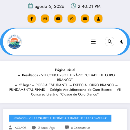
Pular
agosto 6, 2026
2:40:21 PM
para
o
conteúdo
Página inicial
Resultados - VIII CONCURSO LITERÁRIO “CIDADE DE OURO
BRANCO”
2° lugar – POESIA ESTUDANTIL – ESPECIAL OURO BRANCO –
FUNDAMENTAL FINAIS – Colégio Arquidiocesano de Ouro Branco – VII
Concurso Literário “Cidade de Ouro Branco”
Resultados - VIII CONCURSO LITERÁRIO “CIDADE DE OURO BRANCO”
ACLAOB
2 Anos Ago
0 Comentários