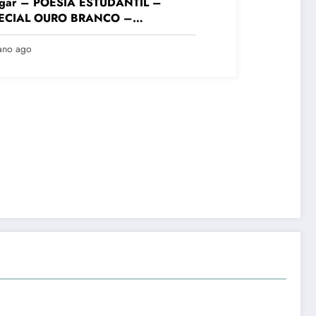
lugar – POESIA ESTUDANTIL –
ECIAL OURO BRANCO –
DAMENTAL FINAIS – Colégio
sta Mineiro Unid. Ouro Branco – VIII
ano ago
urso Literário “Cidade de Ouro
nco”