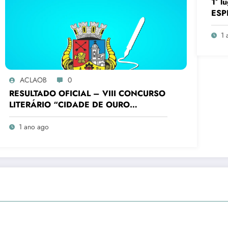
1° 
ESP
FUN
Bati
1 
Conc
Bra
ACLAOB
0
RESULTADO OFICIAL – VIII CONCURSO
LITERÁRIO “CIDADE DE OURO
BRANCO”
1 ano ago