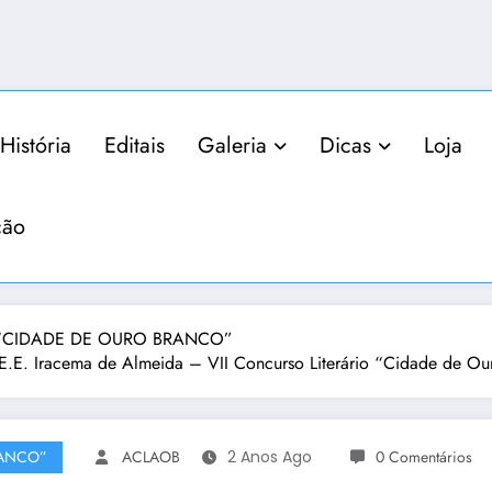
História
Editais
Galeria
Dicas
Loja
ção
IO “CIDADE DE OURO BRANCO”
. Iracema de Almeida – VII Concurso Literário “Cidade de Ou
RANCO”
ACLAOB
2 Anos Ago
0 Comentários