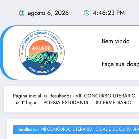
Pular
para
agosto 6, 2026
4:46:24 PM
o
conteúdo
Bem vindo
Faça sua doa
Página inicial
Resultados - VIII CONCURSO LITERÁR
1° lugar – POESIA ESTUDANTIL – INTERMEDIÁRIO – E.E
Resultados - VIII CONCURSO LITERÁRIO “CIDADE DE OURO B