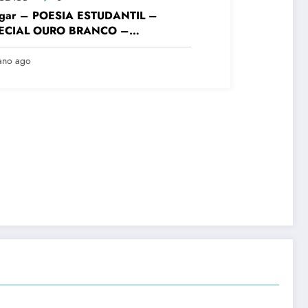
lugar – POESIA ESTUDANTIL –
ECIAL OURO BRANCO –
DAMENTAL FINAIS – Colégio
sta Mineiro Unid. Ouro Branco – VIII
ano ago
urso Literário “Cidade de Ouro
nco”