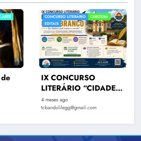
LTURA
CURLTURA
POLITICA
ACLAOB na Semana
Estadual de Incentivo à
DADE
Literatura
4 meses ago
NCO”
tcbandolilegg@gmail.com