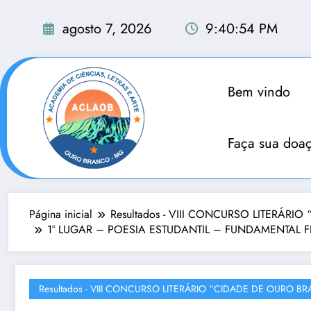
Pular
para
agosto 7, 2026
9:40:55 PM
o
conteúdo
Bem vindo
Faça sua doa
Página inicial
Resultados - VIII CONCURSO LITERÁR
1° LUGAR – POESIA ESTUDANTIL – FUNDAMENTAL FINAIS
Resultados - VIII CONCURSO LITERÁRIO “CIDADE DE OURO B