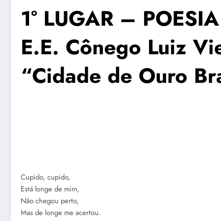
1° LUGAR – POESI
E.E. Cônego Luiz Vie
“Cidade de Ouro Br
Cupido, cupido,
Está longe de mim,
Não chegou perto,
Mas de longe me acertou.