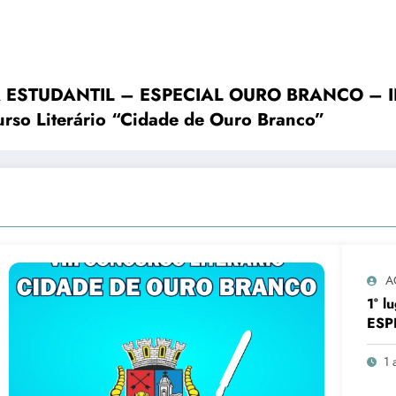
STUDANTIL – ESPECIAL OURO BRANCO – INT
urso Literário “Cidade de Ouro Branco”
A
1° 
ESP
FUN
Bati
1 
Conc