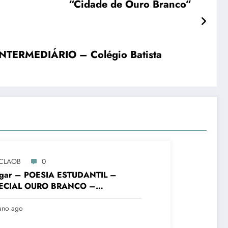
“Cidade de Ouro Branco”
ERMEDIÁRIO – Colégio Batista
CLAOB
0
lugar – POESIA ESTUDANTIL –
ECIAL OURO BRANCO –
DAMENTAL FINAIS – Colégio
sta Mineiro Unid. Ouro Branco – VIII
ano ago
urso Literário “Cidade de Ouro