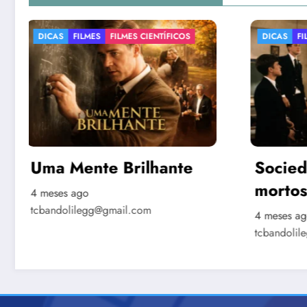
DICAS
FILMES
FILMES LITERÁRIOS
DICAS
Sociedade dos poetas
Moça
mortos
Pérol
4 meses ago
4 meses
tcbandolilegg@gmail.com
tcbandol