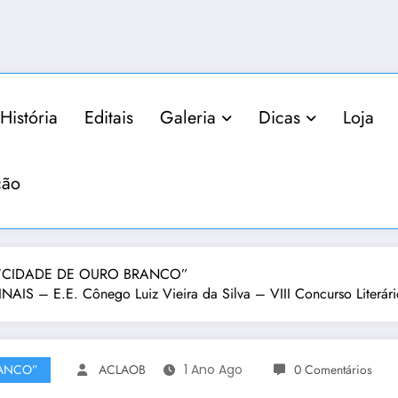
História
Editais
Galeria
Dicas
Loja
ção
IO “CIDADE DE OURO BRANCO”
 – E.E. Cônego Luiz Vieira da Silva – VIII Concurso Literár
RANCO”
ACLAOB
1 Ano Ago
0 Comentários