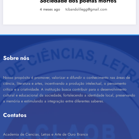
Sociedade dos poetas mortos
4 meses ago
tcbandolilegg@gmail.com
Sobre nós
Nosso propósito é promover, valorizar e difundir o conhecimento nas áreas de
ciência, literatura e artes, incentivando a produção intelectual, o pensamento
crítico e a criatividade. A instituição busca contribuir para o desenvolvimento
cultural e educacional da sociedade, fortalecendo a identidade local, preservando
a memória e estimulando a integração entre diferentes saberes.
Contatos
Academia de Ciencias, Letras e Arte de Ouro Branco