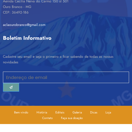
Aenida Cecília Neiva do Carmo 150 sl 501
Ouro Branco - MG
CEP: 36492-186
aclaourobranco@gmail.com
Boletim Informativo
Cadastre seu email e seja o primeiro a ficar sabendo de todas as nossas
novidades
Bem vindo
História
Editais
Galeria
Dicas
Loja
Contato
Faça sua doação
Ascender ideias | Powered By
SpiceThemes