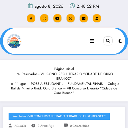
Pular
agosto 8, 2026
2:48:52 PM
para
o
conteúdo
Página inicial
Resultados - VIII CONCURSO LITERÁRIO “CIDADE DE OURO
BRANCO”
1° lugar – POESIA ESTUDANTIL – FUNDAMENTAL FINAIS – Colégio
Batista Mineiro Unid. Ouro Branco – VII Concurso Literário “Cidade de
Ouro Branco”
Resultados - VIII CONCURSO LITERÁRIO “CIDADE DE OURO BRANCO”
ACLAOB
2 Anos Ago
0 Comentários