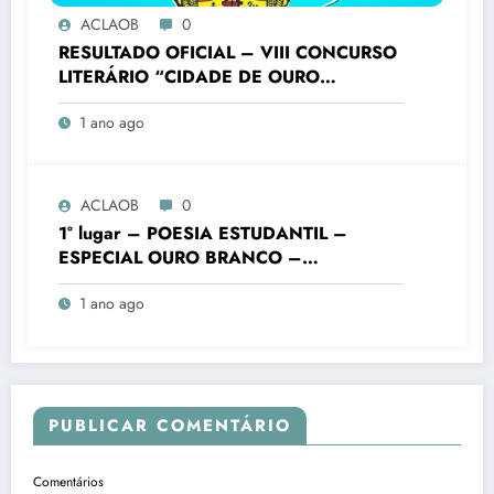
ACLAOB
0
RESULTADO OFICIAL – VIII CONCURSO
LITERÁRIO “CIDADE DE OURO
BRANCO”
1 ano ago
ACLAOB
0
1° lugar – POESIA ESTUDANTIL –
ESPECIAL OURO BRANCO –
FUNDAMENTAL FINAIS – Colégio
1 ano ago
Batista Mineiro Unid. Ouro Branco – VIII
Concurso Literário “Cidade de Ouro
Branco”
PUBLICAR COMENTÁRIO
Comentários