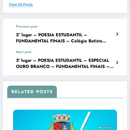
View All Posts
Previous post
2° lugar – POESIA ESTUDANTIL –
FUNDAMENTAL FINAIS – Colégio Batista
Mineiro Unid. Ouro Branco – VII Concurso
Next post
Literário “Cidade de Ouro Branco”
3° lugar – POESIA ESTUDANTIL – ESPECIAL
OURO BRANCO – FUNDAMENTAL FINAIS –
Colégio Batista Mineiro Unid. Ouro Branco –
VII Concurso Literário “Cidade de Ouro
Branco”
RELATED POSTS