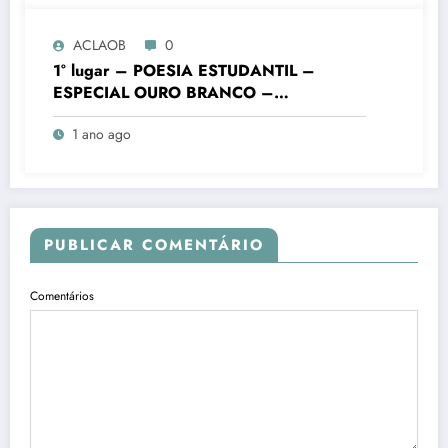
ACLAOB
0
1° lugar – POESIA ESTUDANTIL –
ESPECIAL OURO BRANCO –
FUNDAMENTAL FINAIS – Colégio
1 ano ago
Batista Mineiro Unid. Ouro Branco – VIII
Concurso Literário “Cidade de Ouro
Branco”
PUBLICAR COMENTÁRIO
Comentários