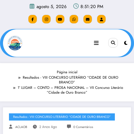
Pular
agosto 5, 2026
8:51:20 PM
para
o
conteúdo
Página inicial
Resultados - VIII CONCURSO LITERÁRIO “CIDADE DE OURO
BRANCO”
1° LUGAR – CONTO – PROSA NACIONAL – VII Concurso Literário
“Cidade de Ouro Branco”
Resultados - VIII CONCURSO LITERÁRIO “CIDADE DE OURO BRANCO”
ACLAOB
2 Anos Ago
0 Comentários