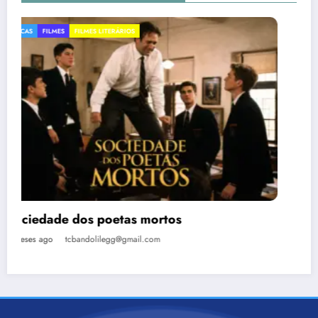
DICAS
FILMES
FILMES SOBRE ARTE
Moça com Brinco de Pérola
4 meses ago
tcbandolilegg@gmail.com