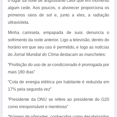
o lugar da noite de angustiante calor que em momento
algum cede. Aos poucos, o alvorecer proporciona os
primeiros raios de sol e, junto a eles, a radiação
ultravioleta.
Minha camiseta, empapada de suor, denuncia o
sofrimento da noite anterior. Ligo a televisão, dentro do
horário em que seu uso é permitido, e logo as notícias
do
Jornal Mundial do Clima
destacam as manchetes:
“Proibição do uso de ar-condicionado é prorrogada por
mais 180 dias”
“Cota de energia elétrica por habitante é reduzida em
17% pela segunda vez”
“Presidente da ONU se refere ao presidente do G20
como irresponsável e mentiroso”
“Número de nômades, conhecidos como desabrigados